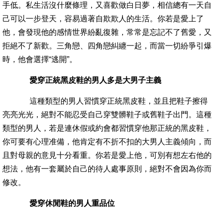
手低。私生活沒什麼條理，又喜歡做白日夢，相信總有一天自
己可以一步登天，容易過著自欺欺人的生活。你若是愛上了
他，會發現他的感情世界紛亂復雜，常常是忘記不了舊愛，又
拒絕不了新歡。三角戀、四角戀糾纏一起，而當一切紛爭引爆
時，他會選擇“逃開”。
愛穿正統黑皮鞋的男人多是大男子主義
這種類型的男人習慣穿正統黑皮鞋，並且把鞋子擦得
亮亮光光，絕對不能忍受自己穿雙髒鞋子或舊鞋子出門。這種
類型的男人，若是連休假或約會都習慣穿他那正統的黑皮鞋，
你可要有心理准備，他肯定有不折不扣的大男人主義傾向，而
且對母親的意見十分看重。你若是愛上他，可別有想左右他的
想法，他有一套屬於自己的待人處事原則，絕對不會因為你而
修改。
愛穿休閒鞋的男人重品位