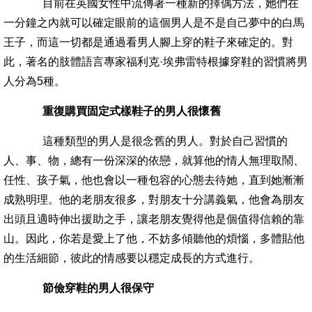
目前在英國女性中流傳著一種新的擇偶方法，她們在
一分鐘之內就可以確定眼前的這個男人是不是自己夢中的白馬
王子，而這一切都是通過看男人腳上穿的鞋子來確定的。對
此，著名的肢體語言專家福利克·埃弗雷特根據穿鞋的習慣將男
人分為5種。
重復購買固定式樣鞋子的男人很懷舊
這種類型的男人是很念舊的男人。對於自己習慣的
人、事、物，總有一份深深的依戀，就算他的情人無理取鬧、
任性、孩子氣，他也會以一種包容的心態去待她，直到她漸漸
成熟明理。他的老朋友很多，對朋友十分講義氣，他會為朋友
出頭且適時伸出援助之手，讓老朋友覺得他是個值得信賴的靠
山。因此，你若是愛上了他，不妨多傾聽他的煩惱，多體貼他
的生活細節，彼此的情感要以穩定成長的方式進行。
節儉穿鞋的男人很保守