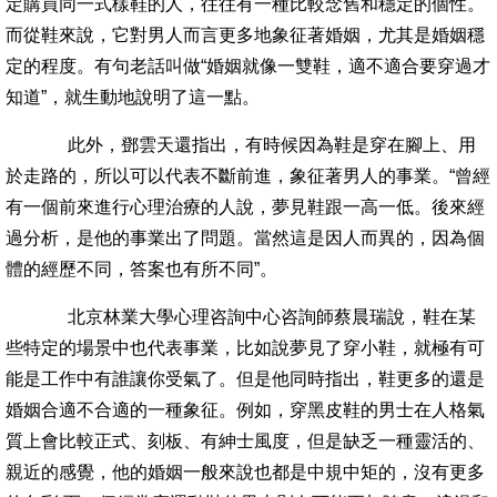
定購買同一式樣鞋的人，往往有一種比較念舊和穩定的個性。
而從鞋來說，它對男人而言更多地象征著婚姻，尤其是婚姻穩
定的程度。有句老話叫做“婚姻就像一雙鞋，適不適合要穿過才
知道”，就生動地說明了這一點。
此外，鄧雲天還指出，有時候因為鞋是穿在腳上、用
於走路的，所以可以代表不斷前進，象征著男人的事業。“曾經
有一個前來進行心理治療的人說，夢見鞋跟一高一低。後來經
過分析，是他的事業出了問題。當然這是因人而異的，因為個
體的經歷不同，答案也有所不同”。
北京林業大學心理咨詢中心咨詢師蔡晨瑞說，鞋在某
些特定的場景中也代表事業，比如說夢見了穿小鞋，就極有可
能是工作中有誰讓你受氣了。但是他同時指出，鞋更多的還是
婚姻合適不合適的一種象征。例如，穿黑皮鞋的男士在人格氣
質上會比較正式、刻板、有紳士風度，但是缺乏一種靈活的、
親近的感覺，他的婚姻一般來說也都是中規中矩的，沒有更多