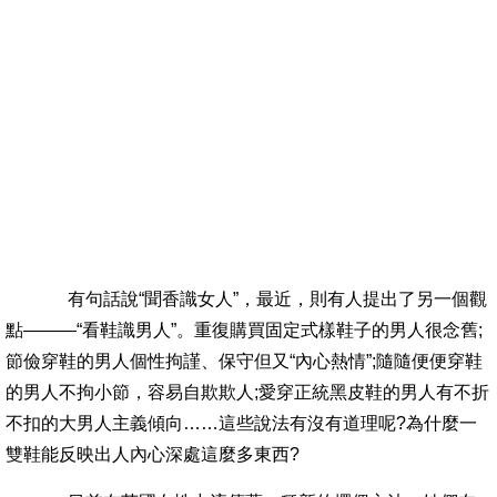
有句話說“聞香識女人”，最近，則有人提出了另一個觀
點———“看鞋識男人”。重復購買固定式樣鞋子的男人很念舊;
節儉穿鞋的男人個性拘謹、保守但又“內心熱情”;隨隨便便穿鞋
的男人不拘小節，容易自欺欺人;愛穿正統黑皮鞋的男人有不折
不扣的大男人主義傾向……這些說法有沒有道理呢?為什麼一
雙鞋能反映出人內心深處這麼多東西?