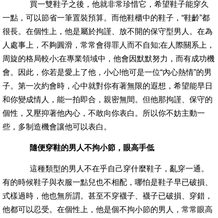
買一雙鞋子之後，他就非常珍惜它，希望鞋子能穿久
一點，可以節省一筆置裝預算。而他鞋櫃中的鞋子，“鞋齡”都
很長。在個性上，他是屬於拘謹、放不開的保守型男人。在為
人處事上，不夠圓滑，常常會得罪人而不自知;在人際關系上，
周旋的格局較小;在專業領域中，他會因默默努力，而有成功機
會。因此，你若是愛上了他，小心!他可是一位“內心熱情”的男
子。第一次約會時，心中就對你有著無限的遐想，希望能早日
和你變成情人，能一拍即合，親密無間。但他那拘謹、保守的
個性，又壓抑著他內心，不敢向你表白。所以你不妨主動一
些，多制造機會讓他可以表白。
隨便穿鞋的男人不拘小節，眼高手低
這種類型的男人不在乎自己穿什麼鞋子，亂穿一通。
有的時候鞋子與衣服一點兒也不相配，哪怕是鞋子早已破損、
式樣過時，他也無所謂。甚至不穿襪子、襪子已破損、穿錯，
他都可以忍受。在個性上，他是個不拘小節的男人，常常眼高