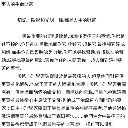
事人的生命財富.
切記：陰影和光明一樣,都是人生的財富.
一個最重要的心理規律是,無論多麼痛苦的事情,你都是
逃不掉的.你只能去勇敢地面對它,化解它,超越它,最後和它達成
和解.如果你自己暫時缺乏力量,你可以尋找幫助,尋找親友的幫
助,或尋找專業的幫助,讓你信任的人陪著你一起去面對這些痛
苦的事情.
美國心理學家羅傑斯曾是最孤獨的人,但當他面對這個
事實並化解後,他成了真正的人際關系大師；美國心理學家弗蘭
克有一個暴虐而酗酒的繼父和一個糟糕的母親,但當他挑戰這個
事實並最終從心中原諒了父母後,他成了治療這方面問題的專
家；日本心理學家森田正馬曾是嚴重的神經症患者,但他通過挑
戰這個事實並最終發明出了森田療法……他們生命中最痛苦的
事實最後都變成了他們最重要的財富.你,一樣也可以做到.