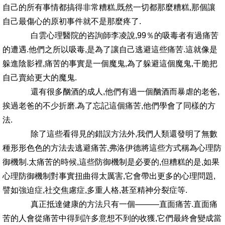
自己的所有事情都搞得非常糟糕,既然一切都那麼糟糕,那個讓
自己最傷心的原初事件就不是那麼疼了.
白雲心理醫院的咨詢師李凌說,99％的吸毒者有過痛苦
的遭遇.他們之所以吸毒,是為了讓自己逃避這些痛苦.這就像是
躲進陰影裡,痛苦的事實是一個魔鬼,為了躲避這個魔鬼,干脆把
自己賣給更大的魔鬼.
還有很多酗酒的成人,他們有過一個酗酒而暴虐的老爸,
挨過老爸的不少折磨.為了忘記這個痛苦,他們學會了同樣的方
法.
除了這些看得見的錯誤方法外,我們人類還發明了無數
種形形色色的方法去逃避痛苦,弗洛伊德將這些方式稱為心理防
御機制.太痛苦的時候,這些防御機制是必要的,但糟糕的是,如果
心理防御機制對事實扭曲得太厲害,它會帶出更多的心理問題,
譬如強迫症,社交焦慮症,多重人格,甚至精神分裂症等.
真正抵達健康的方法只有一個———直面痛苦.直面痛
苦的人會從痛苦中得到許多意想不到的收獲,它們最終會變成當