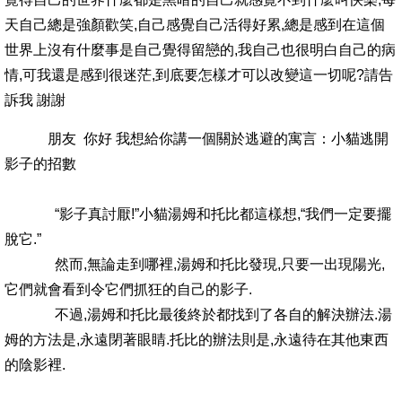
天自己總是強顏歡笑,自己感覺自己活得好累,總是感到在這個
世界上沒有什麼事是自己覺得留戀的,我自己也很明白自己的病
情,可我還是感到很迷茫,到底要怎樣才可以改變這一切呢?請告
訴我 謝謝
朋友 你好 我想給你講一個關於逃避的寓言：小貓逃開
影子的招數
“影子真討厭!”小貓湯姆和托比都這樣想,“我們一定要擺
脫它.”
然而,無論走到哪裡,湯姆和托比發現,只要一出現陽光,
它們就會看到令它們抓狂的自己的影子.
不過,湯姆和托比最後終於都找到了各自的解決辦法.湯
姆的方法是,永遠閉著眼睛.托比的辦法則是,永遠待在其他東西
的陰影裡.