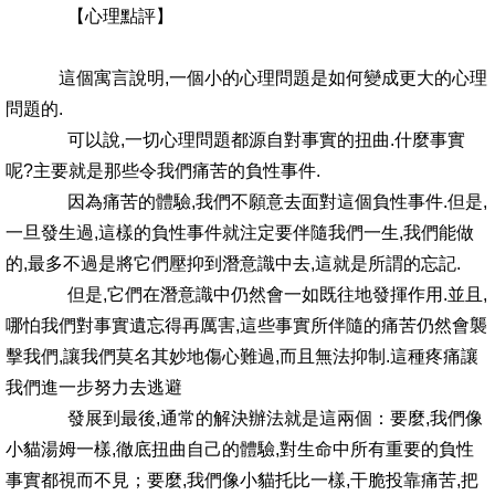
【心理點評】
這個寓言說明,一個小的心理問題是如何變成更大的心理
問題的.
可以說,一切心理問題都源自對事實的扭曲.什麼事實
呢?主要就是那些令我們痛苦的負性事件.
因為痛苦的體驗,我們不願意去面對這個負性事件.但是,
一旦發生過,這樣的負性事件就注定要伴隨我們一生,我們能做
的,最多不過是將它們壓抑到潛意識中去,這就是所謂的忘記.
但是,它們在潛意識中仍然會一如既往地發揮作用.並且,
哪怕我們對事實遺忘得再厲害,這些事實所伴隨的痛苦仍然會襲
擊我們,讓我們莫名其妙地傷心難過,而且無法抑制.這種疼痛讓
我們進一步努力去逃避
發展到最後,通常的解決辦法就是這兩個：要麼,我們像
小貓湯姆一樣,徹底扭曲自己的體驗,對生命中所有重要的負性
事實都視而不見；要麼,我們像小貓托比一樣,干脆投靠痛苦,把