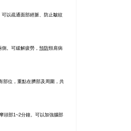
。可以疏通面部經脈、防止皺紋
兩側。可緩解疲勞，
預防
頸肩病
部位，重點在臍部及周圍，共
頭部1~2分鐘。可以加強腦部