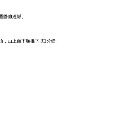
通髒腑經脈。
，由上而下順推下肢1分鐘。