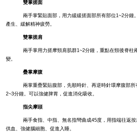
雙掌搓面
兩手掌緊貼面部，用力緩緩搓面部所有部位1~2分鐘
產生、緩解精神疲勞。
雙掌搓肩
兩手掌用力搓摩頸肩肌群1~2分鐘，重點在頸後脊柱
變。
疊掌摩腹
兩掌重疊緊貼腹部，先順時針、再逆時針環摩腹部所有
2~3分鐘。可以強健脾胃，促進消化吸收。
指尖摩頭
兩手食指、中指、無名指彎曲成45度，用指端往返按摩
供血、強健腦細胞、促進入睡。